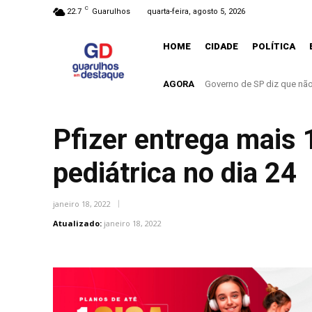
C
22.7
Guarulhos
quarta-feira, agosto 5, 2026
HOME
CIDADE
POLÍTICA
AGORA
Governo de SP diz que nã
Pfizer entrega mais 
pediátrica no dia 24
janeiro 18, 2022
Atualizado:
janeiro 18, 2022