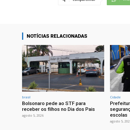
NOTÍCIAS RELACIONADAS
brasil
Cidade
Bolsonaro pede ao STF para
Prefeitu
receber os filhos no Dia dos Pais
seguranç
escolas
agosto 5, 2026
agosto 5, 202