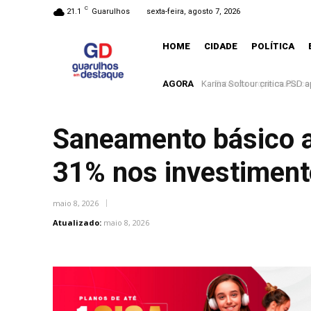
C
21.1
Guarulhos
sexta-feira, agosto 7, 2026
HOME
CIDADE
POLÍTICA
AGORA
Entenda o que muda com a
Saneamento básico 
31% nos investimen
maio 8, 2026
Atualizado:
maio 8, 2026