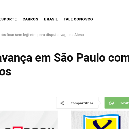
ESPORTE
CARROS
BRASIL
FALE CONOSCO
 nova Lei do Frete
avança em São Paulo co
tos
What
Compartilhar